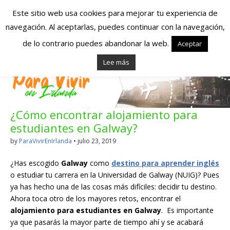
Este sitio web usa cookies para mejorar tu experiencia de
navegación. Al aceptarlas, puedes continuar con la navegación,
Españoles en
de lo contrario puedes abandonar la web.
Aceptar
Lee más
Irlanda – Vivir en
Irlanda – Trabajo
¿Cómo encontrar alojamiento para
en Irlanda –
estudiantes en Galway?
Alojamiento en
by
ParaVivirEnIrlanda
•
julio 23, 2019
Irlanda
¿Has escogido
Galway
como
destino para aprender inglés
o estudiar tu carrera en la Universidad de Galway (NUIG)? Pues
ya has hecho una de las cosas más difíciles: decidir tu destino.
Blog dedicado a los que viven, estudian y trabajan en
Ahora toca otro de los mayores retos, encontrar el
Irlanda!
alojamiento para estudiantes en Galway
. Es importante
ya que pasarás la mayor parte de tiempo ahí y se acabará