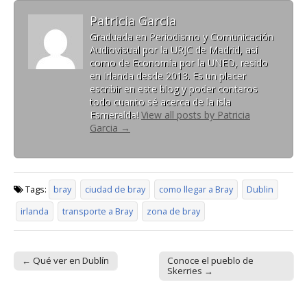
Patricia Garcia
Graduada en Periodismo y Comunicación
Audiovisual por la URJC de Madrid, así
como de Economía por la UNED, resido
en Irlanda desde 2013. Es un placer
escribir en este blog y poder contaros
todo cuanto sé acerca de la isla
Esmeralda!
View all posts by Patricia
Garcia
→
Tags:
bray
ciudad de bray
como llegar a Bray
Dublin
irlanda
transporte a Bray
zona de bray
← Qué ver en Dublín
Conoce el pueblo de
Post navigation
Skerries →