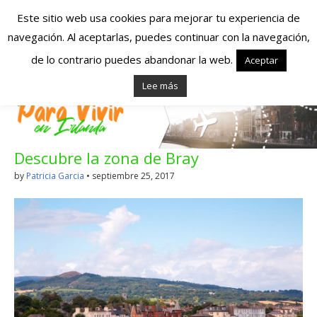
Este sitio web usa cookies para mejorar tu experiencia de
navegación. Al aceptarlas, puedes continuar con la navegación,
Españoles en
de lo contrario puedes abandonar la web.
Aceptar
Lee más
Irlanda – Vivir en
Irlanda – Trabajo
Descubre la zona de Bray
en Irlanda –
by
Patricia Garcia
•
septiembre 25, 2017
Alojamiento en
Irlanda
Blog dedicado a los que viven, estudian y trabajan en
Irlanda!