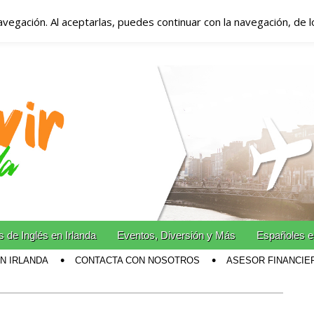
avegación. Al aceptarlas, puedes continuar con la navegación, de 
anda – Vivir en Irla
miento en Irlanda
n Irlanda!
 de Inglés en Irlanda
Eventos, Diversión y Más
Españoles e
EN IRLANDA
CONTACTA CON NOSOTROS
ASESOR FINANCIE