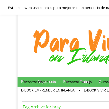
Este sitio web usa cookies para mejorar tu experiencia de n
Españoles en Irl
Irlanda – Aloja
Blog dedicado a los que viven, estudian y trabajan e
Skip to content
Encontrar Alojamiento
Encontrar Trabajo
Cursos
Main menu
E-BOOK EMPRENDER EN IRLANDA
E-BOOK VIVIR 
Sub menu
Tag Archive for bray