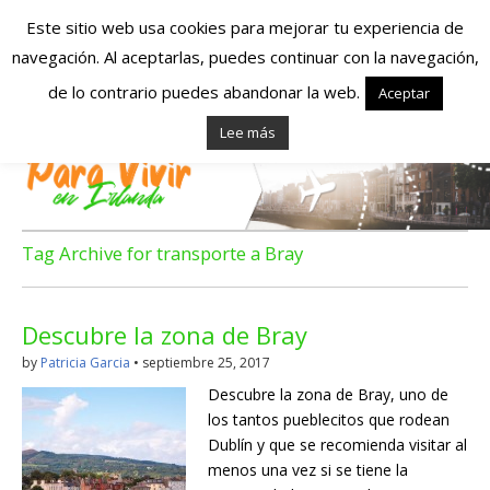
Este sitio web usa cookies para mejorar tu experiencia de
navegación. Al aceptarlas, puedes continuar con la navegación,
Españoles en
de lo contrario puedes abandonar la web.
Aceptar
Lee más
Irlanda – Vivir en
Irlanda – Trabajo
en Irlanda –
Tag Archive for transporte a Bray
Alojamiento en
Descubre la zona de Bray
Irlanda
by
Patricia Garcia
•
septiembre 25, 2017
Descubre la zona de Bray, uno de
Blog dedicado a los que viven, estudian y trabajan en
los tantos pueblecitos que rodean
Irlanda!
Dublín y que se recomienda visitar al
menos una vez si se tiene la