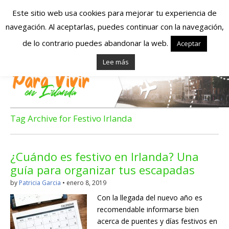
Este sitio web usa cookies para mejorar tu experiencia de
navegación. Al aceptarlas, puedes continuar con la navegación,
Españoles en
de lo contrario puedes abandonar la web.
Aceptar
Lee más
Irlanda – Vivir en
Irlanda – Trabajo
en Irlanda –
Tag Archive for Festivo Irlanda
Alojamiento en
¿Cuándo es festivo en Irlanda? Una
Irlanda
guía para organizar tus escapadas
by
Patricia Garcia
•
enero 8, 2019
Blog dedicado a los que viven, estudian y trabajan en
Con la llegada del nuevo año es
Irlanda!
recomendable informarse bien
acerca de puentes y días festivos en