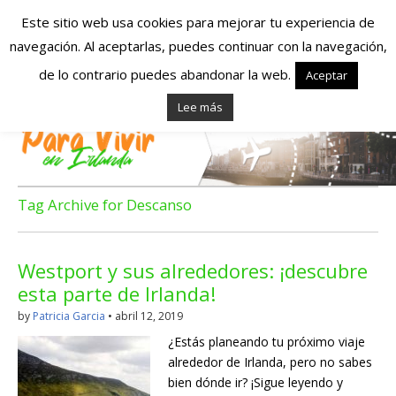
Este sitio web usa cookies para mejorar tu experiencia de
navegación. Al aceptarlas, puedes continuar con la navegación,
Españoles en
de lo contrario puedes abandonar la web.
Aceptar
Lee más
Irlanda – Vivir en
Irlanda – Trabajo
en Irlanda –
Tag Archive for Descanso
Alojamiento en
Westport y sus alrededores: ¡descubre
Irlanda
esta parte de Irlanda!
by
Patricia Garcia
•
abril 12, 2019
Blog dedicado a los que viven, estudian y trabajan en
¿Estás planeando tu próximo viaje
Irlanda!
alrededor de Irlanda, pero no sabes
bien dónde ir? ¡Sigue leyendo y