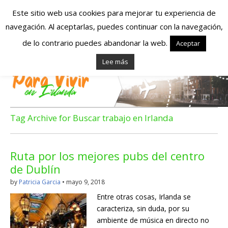
Este sitio web usa cookies para mejorar tu experiencia de
navegación. Al aceptarlas, puedes continuar con la navegación,
Españoles en
de lo contrario puedes abandonar la web.
Aceptar
Lee más
Irlanda – Vivir en
Irlanda – Trabajo
en Irlanda –
Tag Archive for Buscar trabajo en Irlanda
Alojamiento en
Ruta por los mejores pubs del centro
Irlanda
de Dublín
by
Patricia Garcia
•
mayo 9, 2018
Blog dedicado a los que viven, estudian y trabajan en
Entre otras cosas, Irlanda se
Irlanda!
caracteriza, sin duda, por su
ambiente de música en directo no