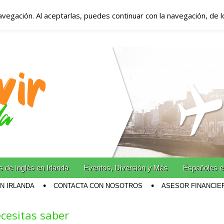
avegación. Al aceptarlas, puedes continuar con la navegación, de 
anda – Vivir en Irla
miento en Irlanda
n Irlanda!
 de Inglés en Irlanda
Eventos, Diversión y Más
Españoles e
EN IRLANDA
CONTACTA CON NOSOTROS
ASESOR FINANCIE
cesitas saber