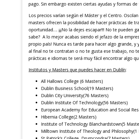
pago. Sin embargo existen ciertas ayudas y formas de fi
Los precios varían según el Máster y el Centro. Oscila
masters ofrecen la posibilidad de hacer prácticas de tr
oportunidad…. ¡¡¡No la dejes escapar!!! No te pueden g
sabe? A lo mejor acabas siendo el jefazo de la empresa
propio país! Nunca es tarde para hacer algo grande, y
al final no te contratan o no te gusta ese trabajo, no
prácticas e idiomas te será muy fácil encontrar algo qu
Institutos y Masters que puedes hacer en Dublín
:
All Hallows College (6 Masters)
Dublin Business School(19 Masters)
Dublin City University(76 Masters)
Dublin Institute Of Technology(56 Masters)
European Academy for Education and Social Res
Hibernia College(2 Masters)
Institute of Technology Blanchardstown(5 Maste
Milltown Institute of Theology and Philosophy(1
St Patrick’s College, Drumcondra(7 Masters)