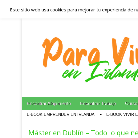
Este sitio web usa cookies para mejorar tu experiencia de n
Españoles en Irl
Irlanda – Aloja
Blog dedicado a los que viven, estudian y trabajan e
Skip to content
Encontrar Alojamiento
Encontrar Trabajo
Cursos
Main menu
E-BOOK EMPRENDER EN IRLANDA
E-BOOK VIVIR 
Sub menu
Máster en Dublín – Todo lo que ne