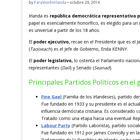
by
ParaVivirEnIrlanda
•
octubre 29, 2014
Irlanda es
república democrática representativa p
papel es esencialmente honorífico, es elegido para un
es universal a partir de los 18 años.
El
poder ejecutivo,
recae en el Presidente que es el J
(
Taoiseach
) es el Jefe de Gobierno, Enda KENNY.
El
poder legislativo,
lo ostenta el Parlamento naciona
representantes (
Dail
) y Senado (
Seanad
).
Principales Partidos Políticos en el
Fine Gael
(Familia de los Irlandeses), partido de
Fue fundado en 1933 y su presidente es el actua
influencia demócrata cristiana. Es considerado 
Tratado como una etapa hacia una eventual Repúbl
Labour Party
(Partido Laborista), partido socia
Fue fundado en 1912 por James Connolly y en la
Parlamento de la República de Irlanda, se ha co