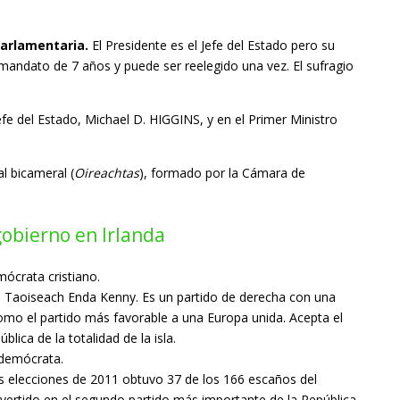
arlamentaria.
El Presidente es el Jefe del Estado pero su
 mandato de 7 años y puede ser reelegido una vez. El sufragio
efe del Estado, Michael D. HIGGINS, y en el Primer Ministro
l bicameral (
Oireachtas
), formado por la Cámara de
 gobierno en Irlanda
mócrata cristiano.
l Taoiseach Enda Kenny. Es un partido de derecha con una
como el partido más favorable a una Europa unida. Acepta el
ica de la totalidad de la isla.
ldemócrata.
s elecciones de 2011 obtuvo 37 de los 166 escaños del
nvertido en el segundo partido más importante de la República.