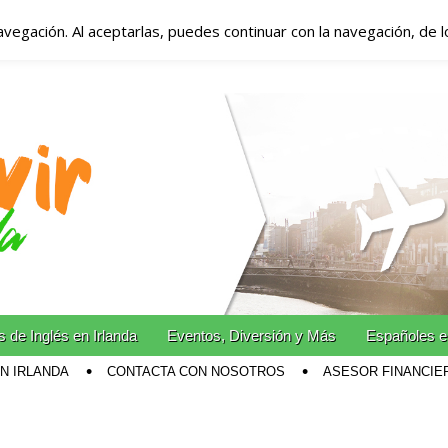
avegación. Al aceptarlas, puedes continuar con la navegación, de 
anda – Vivir en Irla
miento en Irlanda
n Irlanda!
 de Inglés en Irlanda
Eventos, Diversión y Más
Españoles e
EN IRLANDA
CONTACTA CON NOSOTROS
ASESOR FINANCIE