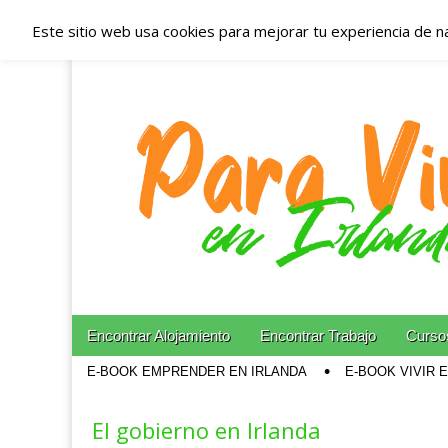
Este sitio web usa cookies para mejorar tu experiencia de n
Españoles en Irl
Irlanda – Aloja
Blog dedicado a los que viven, estudian y trabajan e
Skip to content
Encontrar Alojamiento
Encontrar Trabajo
Cursos
Main menu
E-BOOK EMPRENDER EN IRLANDA
E-BOOK VIVIR 
Sub menu
El gobierno en Irlanda