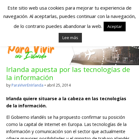
Este sitio web usa cookies para mejorar tu experiencia de
navegación. Al aceptarlas, puedes continuar con la navegación,
Españoles en
de lo contrario puedes abandonar la web.
Aceptar
Lee más
Irlanda – Vivir en
Irlanda – Trabajo
Irlanda apuesta por las tecnologías de
en Irlanda –
la información
Alojamiento en
by
ParaVivirEnIrlanda
•
abril 25, 2014
Irlanda
Irlanda quiere situarse a la cabeza en las tecnologías
de la información.
El Gobierno irlandés se ha propuesto confirmar su posición
Blog dedicado a los que viven, estudian y trabajan en
Irlanda!
como la capital de Internet en Europa. Las tecnologías de la
información y comunicación son el sector que actualmente
ofrece mayores posibilidades y el ministro de trabajo irlandés,