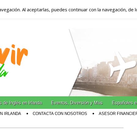
avegación. Al aceptarlas, puedes continuar con la navegación, de 
anda – Vivir en Irla
miento en Irlanda
n Irlanda!
 de Inglés en Irlanda
Eventos, Diversión y Más
Españoles e
EN IRLANDA
CONTACTA CON NOSOTROS
ASESOR FINANCIE