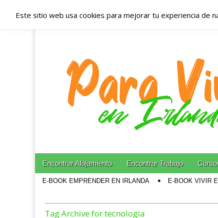
Este sitio web usa cookies para mejorar tu experiencia de n
Españoles en Irl
Irlanda – Aloja
Blog dedicado a los que viven, estudian y trabajan e
Skip to content
Encontrar Alojamiento
Encontrar Trabajo
Cursos
Main menu
E-BOOK EMPRENDER EN IRLANDA
E-BOOK VIVIR 
Sub menu
Tag Archive for tecnología