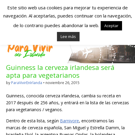
Este sitio web usa cookies para mejorar tu experiencia de
navegación. Al aceptarlas, puedes continuar con la navegación,
Españoles en
de lo contrario puedes abandonar la web.
Aceptar
Lee más
Irlanda – Vivir en
Irlanda – Trabajo
Guinness la cerveza irlandesa será
en Irlanda –
apta para vegetarianos
Alojamiento en
by
ParaVivirEnIrlanda
•
noviembre 26, 2015
Irlanda
Guinness, conocida cerveza irlandesa, cambia su receta en
2017 después de 256 años, y entrará en la lista de las cervezas
para vegetarianos / veganos.
Blog dedicado a los que viven, estudian y trabajan en
Irlanda!
Dentro de esta lista, según
Barnivore
, encontramos las
marcas de cerveza española, San Miguel y Estrella Damm, la
brasileña Skol, la argentina Buenas Ondas, la holandesa