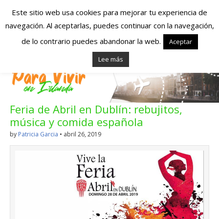
Este sitio web usa cookies para mejorar tu experiencia de
navegación. Al aceptarlas, puedes continuar con la navegación,
Españoles en
de lo contrario puedes abandonar la web.
Aceptar
Lee más
Irlanda – Vivir en
Irlanda – Trabajo
Feria de Abril en Dublín: rebujitos,
en Irlanda –
música y comida española
Alojamiento en
by
Patricia Garcia
•
abril 26, 2019
Irlanda
Blog dedicado a los que viven, estudian y trabajan en
Irlanda!