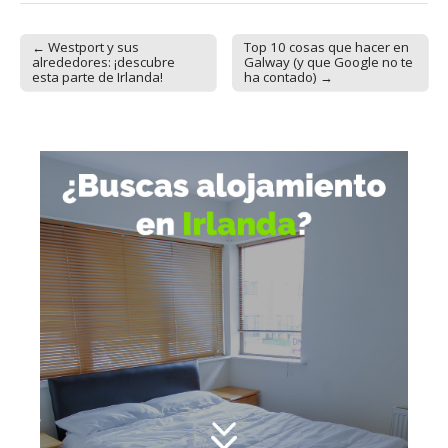
← Westport y sus
Top 10 cosas que hacer en
Post navigation
alrededores: ¡descubre
Galway (y que Google no te
esta parte de Irlanda!
ha contado) →