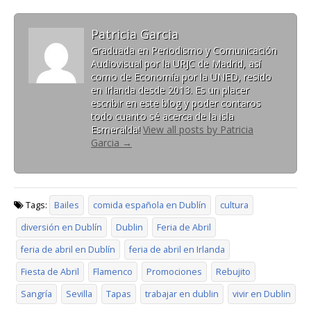
Patricia Garcia
Graduada en Periodismo y Comunicación
Audiovisual por la URJC de Madrid, así
como de Economía por la UNED, resido
en Irlanda desde 2013. Es un placer
escribir en este blog y poder contaros
todo cuanto sé acerca de la isla
Esmeralda!
View all posts by Patricia
Garcia
→
Tags:
Bailes
comida española en Dublín
cultura
diversión en Dublín
Dublin
Feria de Abril
feria de abril en Dublín
feria de abril en Irlanda
Fiesta de Abril
Flamenco
Promociones
Rebujito
Sangría
Sevilla
Tapas
trabajar en dublin
vivir en Dublin