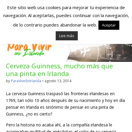
Este sitio web usa cookies para mejorar tu experiencia de
navegación. Al aceptarlas, puedes continuar con la navegación,
Españoles en
de lo contrario puedes abandonar la web.
Aceptar
Lee más
Irlanda – Vivir en
Irlanda – Trabajo
Cerveza Guinness, mucho más que
en Irlanda –
una pinta en Irlanda
Alojamiento en
by
ParaVivirEnIrlanda
•
agosto 13, 2014
Irlanda
La cerveza Guinness traspasó las fronteras irlandesas en
1769, tan sólo 10 años después de su nacimiento y hoy en día
pensar en Irlanda es sinónimo de pensar en una pinta de
Blog dedicado a los que viven, estudian y trabajan en
Guinness, ¿no es cierto?
Irlanda!
Pero la historia no acaba ahí, a la compañía irlandesa le
acompañan multitud de anécdotas: el color de su cerveza,