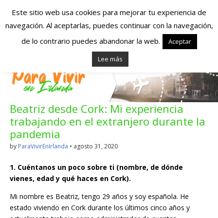
Este sitio web usa cookies para mejorar tu experiencia de
navegación. Al aceptarlas, puedes continuar con la navegación,
Españoles en
de lo contrario puedes abandonar la web.
Aceptar
Lee más
Irlanda – Vivir en
Irlanda – Trabajo
Beatriz desde Cork: Mi experiencia
en Irlanda –
trabajando en el extranjero durante la
Alojamiento en
pandemia
by
ParaVivirEnIrlanda
•
agosto 31, 2020
Irlanda
1. Cuéntanos un poco sobre ti (nombre, de dónde
vienes, edad y qué haces en Cork).
Blog dedicado a los que viven, estudian y trabajan en
Irlanda!
Mi nombre es Beatriz, tengo 29 años y soy española. He
estado viviendo en Cork durante los últimos cinco años y