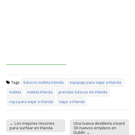
Tags:
básicos maleta Irlanda
equipaje para viajar a Irlanda
maleta
maleta Irlanda
prendas básicas en Irlanda
ropa para viajar a Irlanda
viajar a Irlanda
← Los mejores rincones
Una nueva destilería creará
Post navigation
para surfear en Irlanda
30 nuevos empleos en
Dublín →