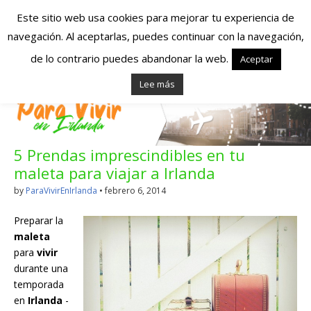
Este sitio web usa cookies para mejorar tu experiencia de
navegación. Al aceptarlas, puedes continuar con la navegación,
Españoles en
de lo contrario puedes abandonar la web.
Aceptar
Lee más
Irlanda – Vivir en
Irlanda – Trabajo
5 Prendas imprescindibles en tu
en Irlanda –
maleta para viajar a Irlanda
Alojamiento en
by
ParaVivirEnIrlanda
•
febrero 6, 2014
Irlanda
Preparar la
maleta
para
vivir
Blog dedicado a los que viven, estudian y trabajan en
durante una
Irlanda!
temporada
en
Irlanda
-