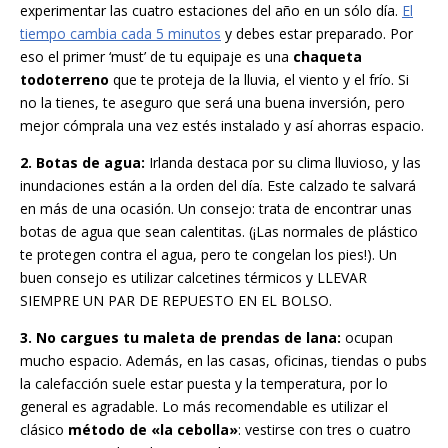
experimentar las cuatro estaciones del año en un sólo día.
El
tiempo cambia cada 5 minutos
y debes estar preparado. Por
eso el primer ‘must’ de tu equipaje es una
chaqueta
todoterreno
que te proteja de la lluvia, el viento y el frío. Si
no la tienes, te aseguro que será una buena inversión, pero
mejor cómprala una vez estés instalado y así ahorras espacio.
2. Botas de agua:
Irlanda destaca por su clima lluvioso, y las
inundaciones están a la orden del día. Este calzado te salvará
en más de una ocasión. Un consejo: trata de encontrar unas
botas de agua que sean calentitas. (¡Las normales de plástico
te protegen contra el agua, pero te congelan los pies!). Un
buen consejo es utilizar calcetines térmicos y LLEVAR
SIEMPRE UN PAR DE REPUESTO EN EL BOLSO.
3. No cargues tu maleta de prendas de lana:
ocupan
mucho espacio. Además, en las casas, oficinas, tiendas o pubs
la calefacción suele estar puesta y la temperatura, por lo
general es agradable. Lo más recomendable es utilizar el
clásico
método de «la cebolla»
: vestirse con tres o cuatro