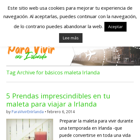
Este sitio web usa cookies para mejorar tu experiencia de
navegación. Al aceptarlas, puedes continuar con la navegación,
Españoles en
de lo contrario puedes abandonar la web.
Aceptar
Lee más
Irlanda – Vivir en
Irlanda – Trabajo
en Irlanda –
Tag Archive for básicos maleta Irlanda
Alojamiento en
5 Prendas imprescindibles en tu
Irlanda
maleta para viajar a Irlanda
by
ParaVivirEnIrlanda
•
febrero 6, 2014
Blog dedicado a los que viven, estudian y trabajan en
Preparar la maleta para vivir durante
Irlanda!
una temporada en Irlanda -que
puede convertirse en toda una vida