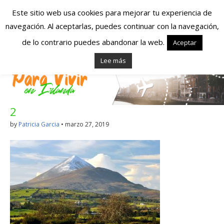
Este sitio web usa cookies para mejorar tu experiencia de
navegación. Al aceptarlas, puedes continuar con la navegación,
Españoles en
de lo contrario puedes abandonar la web.
Aceptar
Lee más
Irlanda – Vivir en
Irlanda – Trabajo
2
en Irlanda –
by
Patricia Garcia
•
marzo 27, 2019
Alojamiento en
Irlanda
Blog dedicado a los que viven, estudian y trabajan en
Irlanda!