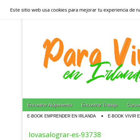
Este sitio web usa cookies para mejorar tu experiencia de n
Españoles en Irl
Irlanda – Aloja
Blog dedicado a los que viven, estudian y trabajan e
Skip to content
Encontrar Alojamiento
Encontrar Trabajo
Cursos
Main menu
E-BOOK EMPRENDER EN IRLANDA
E-BOOK VIVIR 
Sub menu
lovasalograr-es-93738