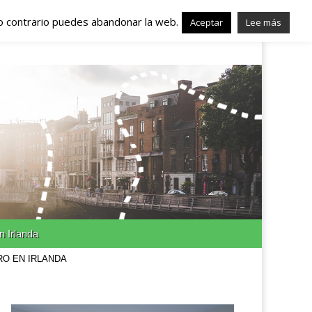
lo contrario puedes abandonar la web.
nda – Trabajo en
Aceptar
Lee más
n Irlanda
RO EN IRLANDA