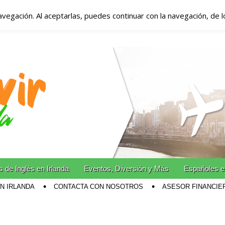
avegación. Al aceptarlas, puedes continuar con la navegación, de 
anda – Vivir en Irla
miento en Irlanda
n Irlanda!
 de Inglés en Irlanda
Eventos, Diversión y Más
Españoles e
EN IRLANDA
CONTACTA CON NOSOTROS
ASESOR FINANCIE