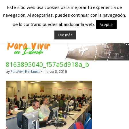
Este sitio web usa cookies para mejorar tu experiencia de
navegación. Al aceptarlas, puedes continuar con la navegación,
Españoles en
de lo contrario puedes abandonar la web.
Aceptar
Lee más
Irlanda – Vivir en
Irlanda – Trabajo
8163895040_f57a5d918a_b
en Irlanda –
by
ParaVivirEnIrlanda
•
marzo 8, 2016
Alojamiento en
Irlanda
Blog dedicado a los que viven, estudian y trabajan en
Irlanda!