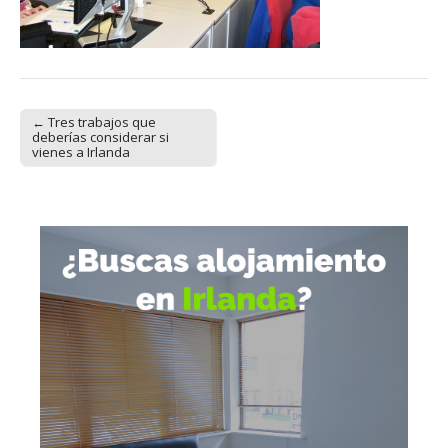
← Tres trabajos que
Post navigation
deberías considerar si
vienes a Irlanda