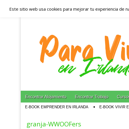
Este sitio web usa cookies para mejorar tu experiencia de n
Españoles en Irl
Irlanda – Aloja
Blog dedicado a los que viven, estudian y trabajan e
Skip to content
Encontrar Alojamiento
Encontrar Trabajo
Cursos
Main menu
E-BOOK EMPRENDER EN IRLANDA
E-BOOK VIVIR 
Sub menu
granja-WWOOFers