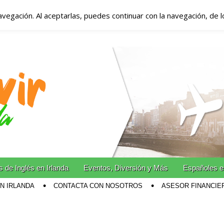
avegación. Al aceptarlas, puedes continuar con la navegación, de 
anda – Vivir en Irla
miento en Irlanda
n Irlanda!
 de Inglés en Irlanda
Eventos, Diversión y Más
Españoles e
EN IRLANDA
CONTACTA CON NOSOTROS
ASESOR FINANCIE