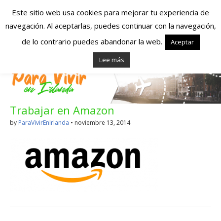
Este sitio web usa cookies para mejorar tu experiencia de
navegación. Al aceptarlas, puedes continuar con la navegación,
Españoles en
de lo contrario puedes abandonar la web.
Aceptar
Lee más
Irlanda – Vivir en
Irlanda – Trabajo
Trabajar en Amazon
en Irlanda –
by
ParaVivirEnIrlanda
•
noviembre 13, 2014
Alojamiento en
Irlanda
Blog dedicado a los que viven, estudian y trabajan en
Irlanda!