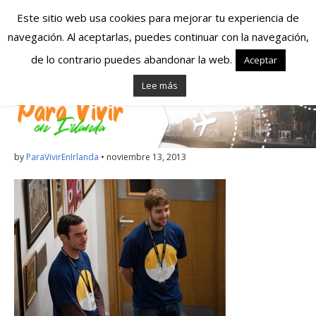
Este sitio web usa cookies para mejorar tu experiencia de
navegación. Al aceptarlas, puedes continuar con la navegación,
Españoles en
de lo contrario puedes abandonar la web.
Aceptar
Lee más
Irlanda – Vivir en
Irlanda – Trabajo
en Irlanda –
by
ParaVivirEnIrlanda
•
noviembre 13, 2013
Alojamiento en
Irlanda
Blog dedicado a los que viven, estudian y trabajan en
Irlanda!