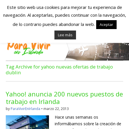
Este sitio web usa cookies para mejorar tu experiencia de
navegación. Al aceptarlas, puedes continuar con la navegación,
Españoles en
de lo contrario puedes abandonar la web.
Aceptar
Lee más
Irlanda – Vivir en
Irlanda – Trabajo
en Irlanda –
Tag Archive for yahoo nuevas ofertas de trabajo
dublin
Alojamiento en
Irlanda
Yahoo! anuncia 200 nuevos puestos de
trabajo en Irlanda
by
ParaVivirEnIrlanda
•
marzo 22, 2013
Blog dedicado a los que viven, estudian y trabajan en
Irlanda!
Hace unas semanas os
informábamos sobre la creación de