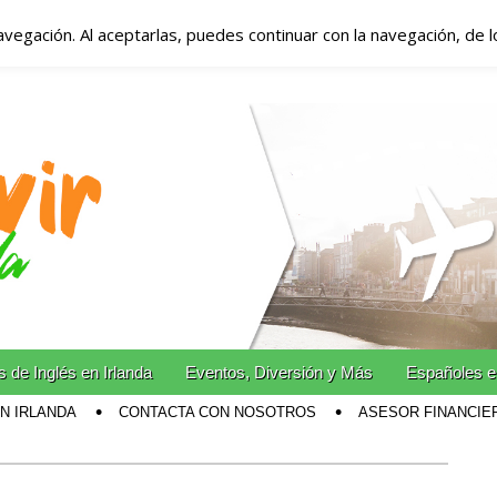
avegación. Al aceptarlas, puedes continuar con la navegación, de 
anda – Vivir en Irla
miento en Irlanda
n Irlanda!
 de Inglés en Irlanda
Eventos, Diversión y Más
Españoles e
EN IRLANDA
CONTACTA CON NOSOTROS
ASESOR FINANCIE