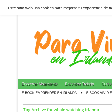
Este sitio web usa cookies para mejorar tu experiencia de n
Españoles en Irl
Irlanda – Aloja
Blog dedicado a los que viven, estudian y trabajan e
Skip to content
Encontrar Alojamiento
Encontrar Trabajo
Cursos
Main menu
E-BOOK EMPRENDER EN IRLANDA
E-BOOK VIVIR 
Sub menu
Tag Archive for whale watching irlanda