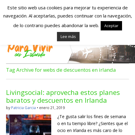
Este sitio web usa cookies para mejorar tu experiencia de
navegación. Al aceptarlas, puedes continuar con la navegación,
Españoles en
de lo contrario puedes abandonar la web.
Aceptar
Lee más
Irlanda – Vivir en
Irlanda – Trabajo
en Irlanda –
Tag Archive for webs de descuentos en irlanda
Alojamiento en
Livingsocial: aprovecha estos planes
Irlanda
baratos y descuentos en Irlanda
by
Patricia Garcia
•
enero 21, 2019
Blog dedicado a los que viven, estudian y trabajan en
¿Te gusta salir los fines de semana
Irlanda!
o en tu tiempo libre? ¿Sientes que el
ocio en Irlanda es más caro de lo