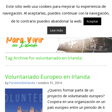
Este sitio web usa cookies para mejorar tu experiencia de
navegación. Al aceptarlas, puedes continuar con la navegación,
Españoles en
de lo contrario puedes abandonar la web.
Aceptar
Lee más
Irlanda – Vivir en
Irlanda – Trabajo
en Irlanda –
Tag Archive for voluntariado en Irlanda
Alojamiento en
Voluntariado Europeo en Irlanda
Irlanda
by
ParaVivirEnIrlanda
•
octubre 31, 2014
¿Quieres formar parte de un
Blog dedicado a los que viven, estudian y trabajan en
proyecto de voluntariado europeo?
Irlanda!
Coopera en una organización en un
país europeo entre un periodo de 6