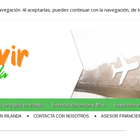
avegación. Al aceptarlas, puedes continuar con la navegación, de 
anda – Vivir en Irla
miento en Irlanda
n Irlanda!
 de Inglés en Irlanda
Eventos, Diversión y Más
Españoles e
EN IRLANDA
CONTACTA CON NOSOTROS
ASESOR FINANCIE