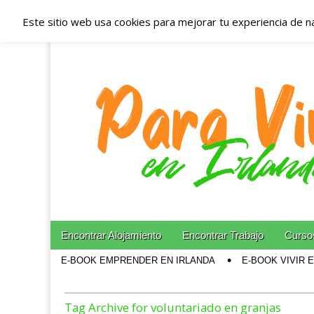
Este sitio web usa cookies para mejorar tu experiencia de n
Españoles en Irl
Irlanda – Aloja
Blog dedicado a los que viven, estudian y trabajan e
Skip to content
Encontrar Alojamiento
Encontrar Trabajo
Cursos
Main menu
E-BOOK EMPRENDER EN IRLANDA
E-BOOK VIVIR 
Sub menu
Tag Archive for voluntariado en granjas