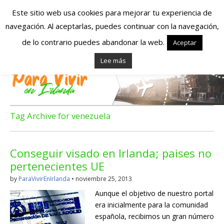
Este sitio web usa cookies para mejorar tu experiencia de
navegación. Al aceptarlas, puedes continuar con la navegación,
Españoles en
de lo contrario puedes abandonar la web.
Aceptar
Lee más
Irlanda – Vivir en
Irlanda – Trabajo
en Irlanda –
Tag Archive for venezuela
Alojamiento en
Conseguir visado en Irlanda; paises no
Irlanda
pertenecientes UE
by
ParaVivirEnIrlanda
•
noviembre 25, 2013
Blog dedicado a los que viven, estudian y trabajan en
Aunque el objetivo de nuestro portal
Irlanda!
era inicialmente para la comunidad
española, recibimos un gran número