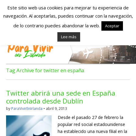
Este sitio web usa cookies para mejorar tu experiencia de
navegación. Al aceptarlas, puedes continuar con la navegación,
Españoles en
de lo contrario puedes abandonar la web.
Aceptar
Lee más
Irlanda – Vivir en
Irlanda – Trabajo
en Irlanda –
Tag Archive for twitter en españa
Alojamiento en
Twitter abrirá una sede en España
Irlanda
controlada desde Dublín
by
ParaVivirEnIrlanda
•
abril 9, 2013
Blog dedicado a los que viven, estudian y trabajan en
Desde el pasado 27 de febrero la
Irlanda!
popular red social estadounidense
ha establecido una nueva filial en la