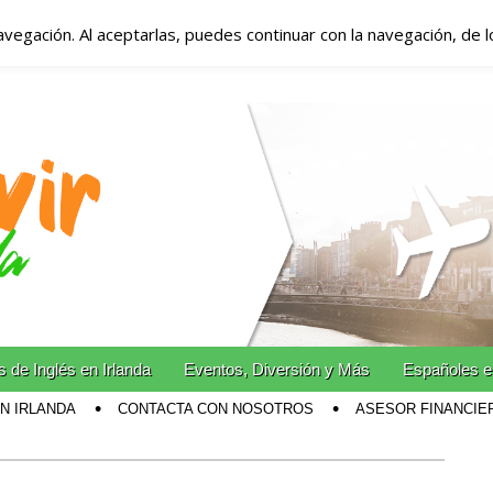
avegación. Al aceptarlas, puedes continuar con la navegación, de 
anda – Vivir en Irla
miento en Irlanda
n Irlanda!
 de Inglés en Irlanda
Eventos, Diversión y Más
Españoles e
EN IRLANDA
CONTACTA CON NOSOTROS
ASESOR FINANCIE