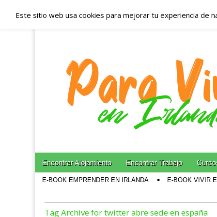
Este sitio web usa cookies para mejorar tu experiencia de n
Españoles en Irl
Irlanda – Aloja
Blog dedicado a los que viven, estudian y trabajan e
Skip to content
Encontrar Alojamiento
Encontrar Trabajo
Cursos
Main menu
E-BOOK EMPRENDER EN IRLANDA
E-BOOK VIVIR 
Sub menu
Tag Archive for twitter abre sede en españa