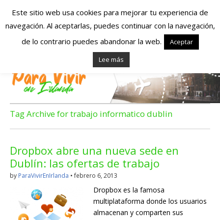
Este sitio web usa cookies para mejorar tu experiencia de
navegación. Al aceptarlas, puedes continuar con la navegación,
Españoles en
de lo contrario puedes abandonar la web.
Aceptar
Lee más
Irlanda – Vivir en
Irlanda – Trabajo
en Irlanda –
Tag Archive for trabajo informatico dublin
Alojamiento en
Dropbox abre una nueva sede en
Irlanda
Dublín: las ofertas de trabajo
by
ParaVivirEnIrlanda
•
febrero 6, 2013
Blog dedicado a los que viven, estudian y trabajan en
Dropbox es la famosa
Irlanda!
multiplataforma donde los usuarios
almacenan y comparten sus