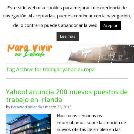
Este sitio web usa cookies para mejorar tu experiencia de
navegación. Al aceptarlas, puedes continuar con la navegación,
Españoles en
de lo contrario puedes abandonar la web.
Aceptar
Lee más
Irlanda – Vivir en
Irlanda – Trabajo
en Irlanda –
Tag Archive for trabajar yahoo europa
Alojamiento en
Yahoo! anuncia 200 nuevos puestos de
Irlanda
trabajo en Irlanda
by
ParaVivirEnIrlanda
•
marzo 22, 2013
Blog dedicado a los que viven, estudian y trabajan en
Hace unas semanas os
Irlanda!
informábamos sobre la creación de
nuevos ofertas de empleo en las