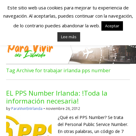
Este sitio web usa cookies para mejorar tu experiencia de
navegación. Al aceptarlas, puedes continuar con la navegación,
Españoles en
de lo contrario puedes abandonar la web.
Aceptar
Lee más
Irlanda – Vivir en
Irlanda – Trabajo
en Irlanda –
Tag Archive for trabajar irlanda pps number
Alojamiento en
EL PPS Number Irlanda: !Toda la
Irlanda
información necesaria!
by
ParaVivirEnIrlanda
•
noviembre 26, 2012
Blog dedicado a los que viven, estudian y trabajan en
¿Qué es el PPS Number? Se trata
Irlanda!
del Personal Public Service Number.
En otras palabras, un código de 7