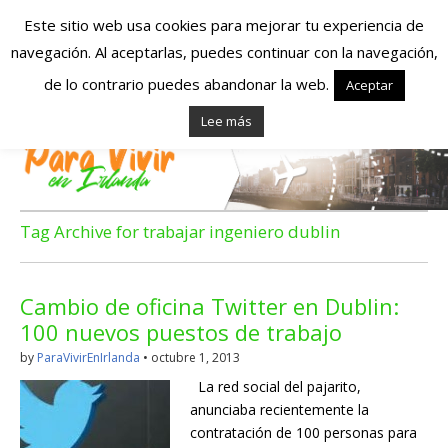
Este sitio web usa cookies para mejorar tu experiencia de
navegación. Al aceptarlas, puedes continuar con la navegación,
Españoles en
de lo contrario puedes abandonar la web.
Aceptar
Lee más
Irlanda – Vivir en
Irlanda – Trabajo
en Irlanda –
Tag Archive for trabajar ingeniero dublin
Alojamiento en
Cambio de oficina Twitter en Dublin:
Irlanda
100 nuevos puestos de trabajo
by
ParaVivirEnIrlanda
•
octubre 1, 2013
Blog dedicado a los que viven, estudian y trabajan en
La red social del pajarito,
Irlanda!
anunciaba recientemente la
contratación de 100 personas para