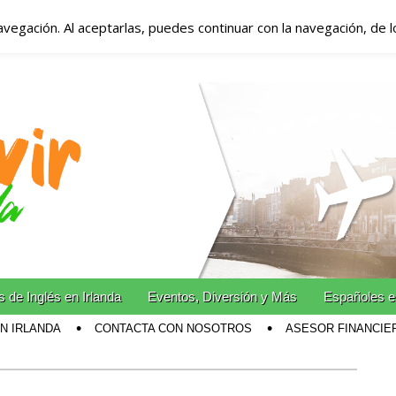
avegación. Al aceptarlas, puedes continuar con la navegación, de 
anda – Vivir en Irla
miento en Irlanda
n Irlanda!
 de Inglés en Irlanda
Eventos, Diversión y Más
Españoles e
EN IRLANDA
CONTACTA CON NOSOTROS
ASESOR FINANCIE