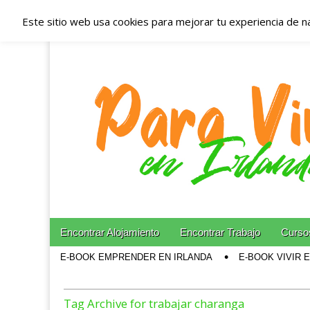
Este sitio web usa cookies para mejorar tu experiencia de n
Españoles en Irl
Irlanda – Aloja
Blog dedicado a los que viven, estudian y trabajan e
Skip to content
Encontrar Alojamiento
Encontrar Trabajo
Cursos
Main menu
E-BOOK EMPRENDER EN IRLANDA
E-BOOK VIVIR 
Sub menu
Tag Archive for trabajar charanga