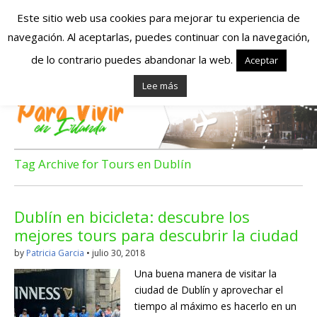
Este sitio web usa cookies para mejorar tu experiencia de
navegación. Al aceptarlas, puedes continuar con la navegación,
Españoles en
de lo contrario puedes abandonar la web.
Aceptar
Lee más
Irlanda – Vivir en
Irlanda – Trabajo
en Irlanda –
Tag Archive for Tours en Dublín
Alojamiento en
Dublín en bicicleta: descubre los
Irlanda
mejores tours para descubrir la ciudad
by
Patricia Garcia
•
julio 30, 2018
Blog dedicado a los que viven, estudian y trabajan en
Una buena manera de visitar la
Irlanda!
ciudad de Dublín y aprovechar el
tiempo al máximo es hacerlo en un