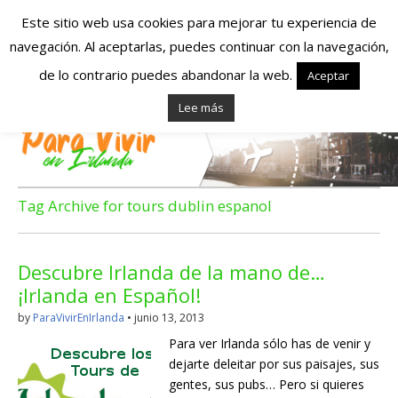
Este sitio web usa cookies para mejorar tu experiencia de
navegación. Al aceptarlas, puedes continuar con la navegación,
Españoles en
de lo contrario puedes abandonar la web.
Aceptar
Lee más
Irlanda – Vivir en
Irlanda – Trabajo
en Irlanda –
Tag Archive for tours dublin espanol
Alojamiento en
Descubre Irlanda de la mano de…
Irlanda
¡Irlanda en Español!
by
ParaVivirEnIrlanda
•
junio 13, 2013
Blog dedicado a los que viven, estudian y trabajan en
Para ver Irlanda sólo has de venir y
Irlanda!
dejarte deleitar por sus paisajes, sus
gentes, sus pubs… Pero si quieres