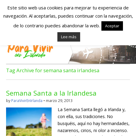
Este sitio web usa cookies para mejorar tu experiencia de
navegación. Al aceptarlas, puedes continuar con la navegación,
Españoles en
de lo contrario puedes abandonar la web.
Aceptar
Lee más
Irlanda – Vivir en
Irlanda – Trabajo
en Irlanda –
Tag Archive for semana santa irlandesa
Alojamiento en
Semana Santa a la Irlandesa
Irlanda
by
ParaVivirEnIrlanda
•
marzo 29, 2013
La Semana Santa llegó a Irlanda y,
Blog dedicado a los que viven, estudian y trabajan en
con ella, sus tradiciones. No
Irlanda!
busquéis, aquí no hay hermandades,
nazarenos, cirios, ni olor a incienso.