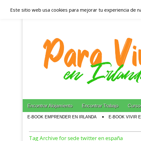
Este sitio web usa cookies para mejorar tu experiencia de n
Españoles en Irl
Irlanda – Aloja
Blog dedicado a los que viven, estudian y trabajan e
Skip to content
Encontrar Alojamiento
Encontrar Trabajo
Cursos
Main menu
E-BOOK EMPRENDER EN IRLANDA
E-BOOK VIVIR 
Sub menu
Tag Archive for sede twitter en españa