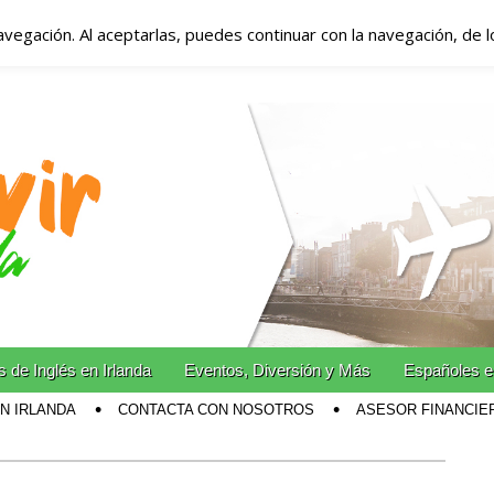
avegación. Al aceptarlas, puedes continuar con la navegación, de 
anda – Vivir en Irla
miento en Irlanda
n Irlanda!
 de Inglés en Irlanda
Eventos, Diversión y Más
Españoles e
EN IRLANDA
CONTACTA CON NOSOTROS
ASESOR FINANCIE