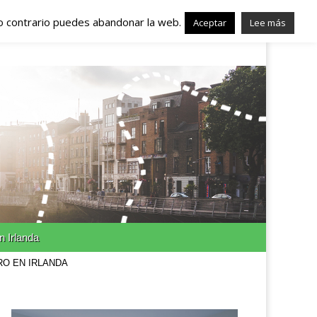
lo contrario puedes abandonar la web.
nda – Trabajo en
Aceptar
Lee más
n Irlanda
RO EN IRLANDA