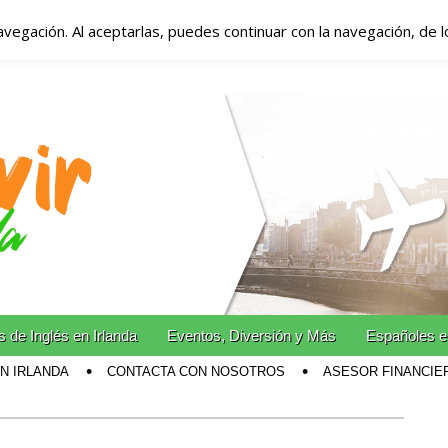
avegación. Al aceptarlas, puedes continuar con la navegación, de 
anda – Vivir en Irla
miento en Irlanda
n Irlanda!
 de Inglés en Irlanda
Eventos, Diversión y Más
Españoles e
EN IRLANDA
CONTACTA CON NOSOTROS
ASESOR FINANCIE