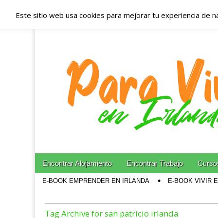
Este sitio web usa cookies para mejorar tu experiencia de n
Españoles en Irl
Irlanda – Aloja
Blog dedicado a los que viven, estudian y trabajan e
Skip to content
Encontrar Alojamiento
Encontrar Trabajo
Cursos
Main menu
E-BOOK EMPRENDER EN IRLANDA
E-BOOK VIVIR 
Sub menu
Tag Archive for san patricio irlanda