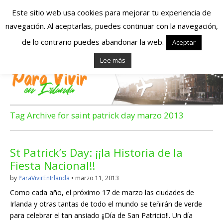
Este sitio web usa cookies para mejorar tu experiencia de
navegación. Al aceptarlas, puedes continuar con la navegación,
Españoles en
de lo contrario puedes abandonar la web.
Aceptar
Lee más
Irlanda – Vivir en
Irlanda – Trabajo
en Irlanda –
Tag Archive for saint patrick day marzo 2013
Alojamiento en
St Patrick’s Day: ¡¡la Historia de la
Irlanda
Fiesta Nacional!!
by
ParaVivirEnIrlanda
•
marzo 11, 2013
Blog dedicado a los que viven, estudian y trabajan en
Como cada año, el próximo 17 de marzo las ciudades de
Irlanda!
Irlanda y otras tantas de todo el mundo se teñirán de verde
para celebrar el tan ansiado ¡¡Día de San Patricio!!. Un día