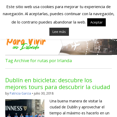
Este sitio web usa cookies para mejorar tu experiencia de
navegación. Al aceptarlas, puedes continuar con la navegación,
Españoles en
de lo contrario puedes abandonar la web.
Aceptar
Lee más
Irlanda – Vivir en
Irlanda – Trabajo
en Irlanda –
Tag Archive for rutas por Irlanda
Alojamiento en
Dublín en bicicleta: descubre los
Irlanda
mejores tours para descubrir la ciudad
by
Patricia Garcia
•
julio 30, 2018
Blog dedicado a los que viven, estudian y trabajan en
Una buena manera de visitar la
Irlanda!
ciudad de Dublín y aprovechar el
tiempo al máximo es hacerlo en un