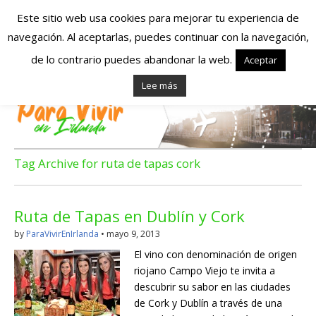
Este sitio web usa cookies para mejorar tu experiencia de
navegación. Al aceptarlas, puedes continuar con la navegación,
Españoles en
de lo contrario puedes abandonar la web.
Aceptar
Lee más
Irlanda – Vivir en
Irlanda – Trabajo
en Irlanda –
Tag Archive for ruta de tapas cork
Alojamiento en
Ruta de Tapas en Dublín y Cork
Irlanda
by
ParaVivirEnIrlanda
•
mayo 9, 2013
El vino con denominación de origen
Blog dedicado a los que viven, estudian y trabajan en
riojano Campo Viejo te invita a
Irlanda!
descubrir su sabor en las ciudades
de Cork y Dublín a través de una