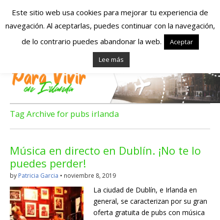
Este sitio web usa cookies para mejorar tu experiencia de
navegación. Al aceptarlas, puedes continuar con la navegación,
Españoles en
de lo contrario puedes abandonar la web.
Aceptar
Lee más
Irlanda – Vivir en
Irlanda – Trabajo
en Irlanda –
Tag Archive for pubs irlanda
Alojamiento en
Música en directo en Dublín. ¡No te lo
Irlanda
puedes perder!
by
Patricia Garcia
•
noviembre 8, 2019
Blog dedicado a los que viven, estudian y trabajan en
La ciudad de Dublín, e Irlanda en
Irlanda!
general, se caracterizan por su gran
oferta gratuita de pubs con música