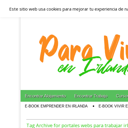
Este sitio web usa cookies para mejorar tu experiencia de n
Españoles en Irl
Irlanda – Aloja
Blog dedicado a los que viven, estudian y trabajan e
Skip to content
Encontrar Alojamiento
Encontrar Trabajo
Cursos
Main menu
E-BOOK EMPRENDER EN IRLANDA
E-BOOK VIVIR 
Sub menu
Tag Archive for portales webs para trabajar i