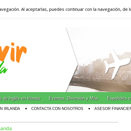
avegación. Al aceptarlas, puedes continuar con la navegación, de 
anda – Vivir en Irla
miento en Irlanda
n Irlanda!
 de Inglés en Irlanda
Eventos, Diversión y Más
Españoles e
EN IRLANDA
CONTACTA CON NOSOTROS
ASESOR FINANCIE
rlanda