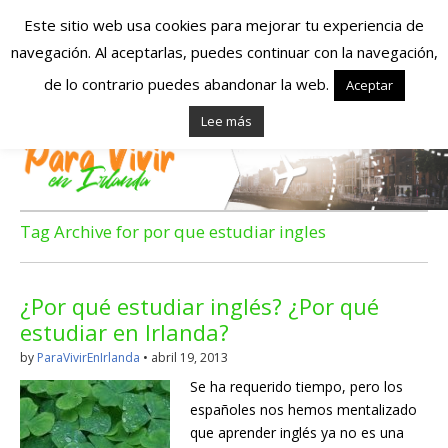
Este sitio web usa cookies para mejorar tu experiencia de
navegación. Al aceptarlas, puedes continuar con la navegación,
Españoles en
de lo contrario puedes abandonar la web.
Aceptar
Lee más
Irlanda – Vivir en
Irlanda – Trabajo
en Irlanda –
Tag Archive for por que estudiar ingles
Alojamiento en
¿Por qué estudiar inglés? ¿Por qué
Irlanda
estudiar en Irlanda?
by
ParaVivirEnIrlanda
•
abril 19, 2013
Blog dedicado a los que viven, estudian y trabajan en
Se ha requerido tiempo, pero los
Irlanda!
españoles nos hemos mentalizado
que aprender inglés ya no es una