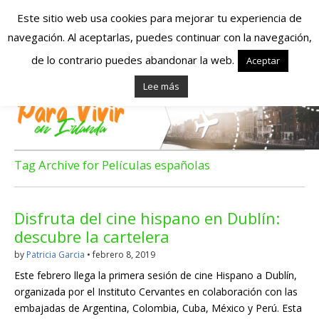
Este sitio web usa cookies para mejorar tu experiencia de
navegación. Al aceptarlas, puedes continuar con la navegación,
Españoles en
de lo contrario puedes abandonar la web.
Aceptar
Lee más
Irlanda – Vivir en
Irlanda – Trabajo
en Irlanda –
Tag Archive for Películas españolas
Alojamiento en
Disfruta del cine hispano en Dublín:
Irlanda
descubre la cartelera
by
Patricia Garcia
•
febrero 8, 2019
Blog dedicado a los que viven, estudian y trabajan en
Este febrero llega la primera sesión de cine Hispano a Dublín,
Irlanda!
organizada por el Instituto Cervantes en colaboración con las
embajadas de Argentina, Colombia, Cuba, México y Perú. Esta