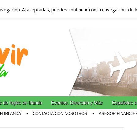
avegación. Al aceptarlas, puedes continuar con la navegación, de 
anda – Vivir en Irla
miento en Irlanda
n Irlanda!
 de Inglés en Irlanda
Eventos, Diversión y Más
Españoles e
EN IRLANDA
CONTACTA CON NOSOTROS
ASESOR FINANCIE