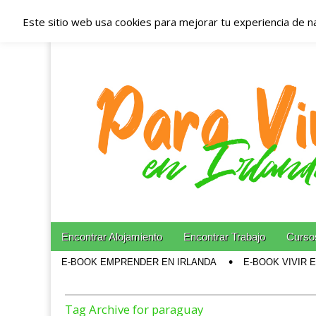
Este sitio web usa cookies para mejorar tu experiencia de n
Españoles en Irl
Irlanda – Aloja
Blog dedicado a los que viven, estudian y trabajan e
Skip to content
Encontrar Alojamiento
Encontrar Trabajo
Cursos
Main menu
E-BOOK EMPRENDER EN IRLANDA
E-BOOK VIVIR 
Sub menu
Tag Archive for paraguay