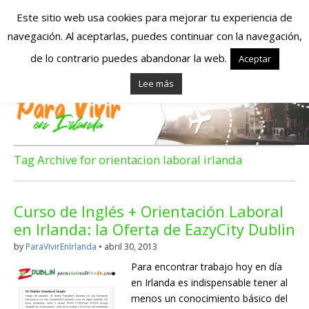
Este sitio web usa cookies para mejorar tu experiencia de
navegación. Al aceptarlas, puedes continuar con la navegación,
Españoles en
de lo contrario puedes abandonar la web.
Aceptar
Lee más
Irlanda – Vivir en
Irlanda – Trabajo
en Irlanda –
Tag Archive for orientacion laboral irlanda
Alojamiento en
Curso de Inglés + Orientación Laboral
Irlanda
en Irlanda: la Oferta de EazyCity Dublin
by
ParaVivirEnIrlanda
•
abril 30, 2013
Blog dedicado a los que viven, estudian y trabajan en
Para encontrar trabajo hoy en día
Irlanda!
en Irlanda es indispensable tener al
menos un conocimiento básico del